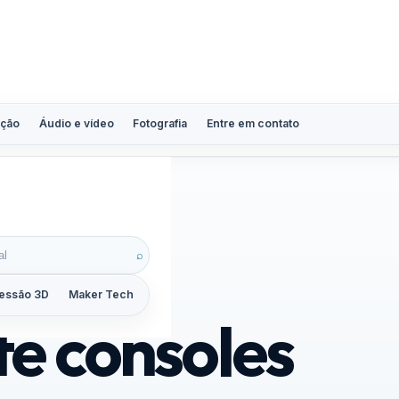
ção
Áudio e vídeo
Fotografia
Entre em contato
⌕
essão 3D
Maker Tech
Tutoriais
Reviews
Guias
ZoomCalc
e consoles