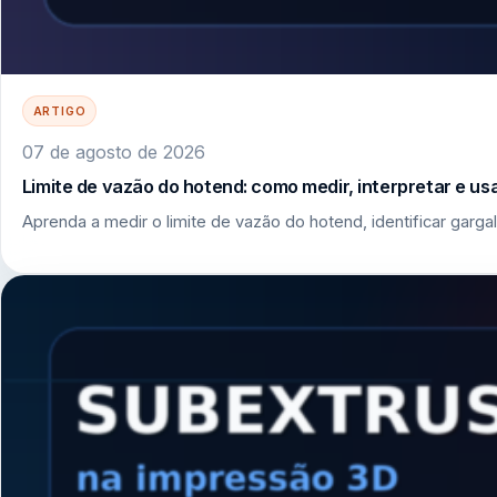
ARTIGO
07 de agosto de 2026
Limite de vazão do hotend: como medir, interpretar e u
Aprenda a medir o limite de vazão do hotend, identificar garga