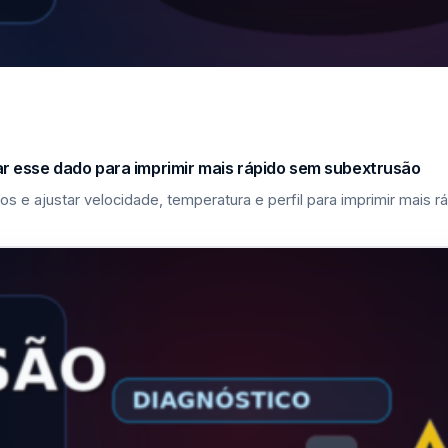
sar esse dado para imprimir mais rápido sem subextrusão
los e ajustar velocidade, temperatura e perfil para imprimir mais