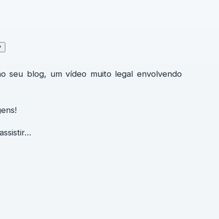
↗
no seu blog, um vídeo muito legal envolvendo
gens!
ssistir…