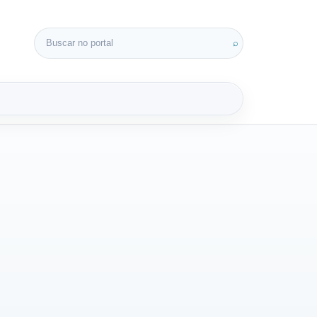
Buscar por:
⌕
3D