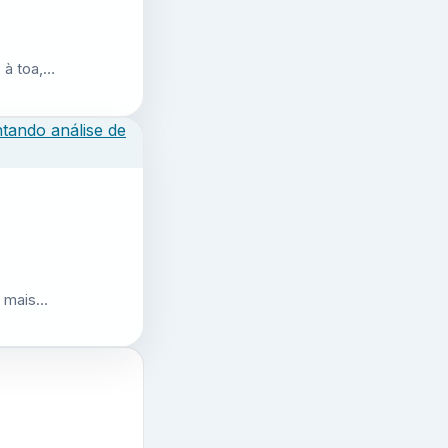
 à toa,…
r mais…