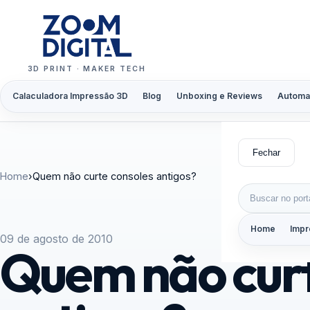
Pular para o conteúdo
3D PRINT · MAKER TECH
Calaculadora Impressão 3D
Blog
Unboxing e Reviews
Automa
Fechar
Home
›
Quem não curte consoles antigos?
Buscar por:
Home
Impr
09 de agosto de 2010
Quem não curt