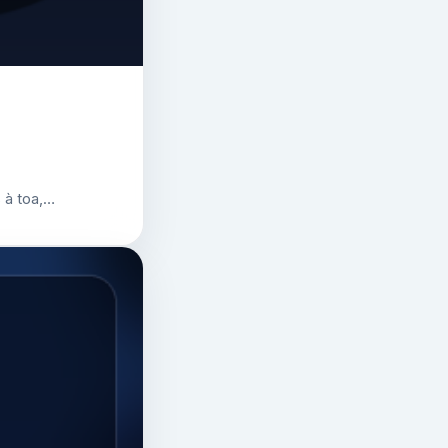
 à toa,…