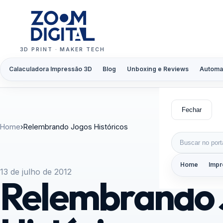
Pular para o conteúdo
3D PRINT · MAKER TECH
Calaculadora Impressão 3D
Blog
Unboxing e Reviews
Automa
Fechar
Home
›
Relembrando Jogos Históricos
Buscar por:
Home
Impr
13 de julho de 2012
Relembrando 