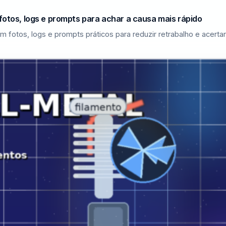
fotos, logs e prompts para achar a causa mais rápido
m fotos, logs e prompts práticos para reduzir retrabalho e acerta