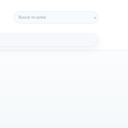
Buscar por:
⌕
3D