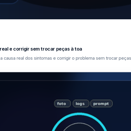
eal e corrigir sem trocar peças à toa
a causa real dos sintomas e corrigir o problema sem trocar peças