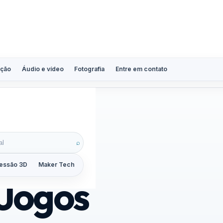
ção
Áudio e vídeo
Fotografia
Entre em contato
⌕
essão 3D
Maker Tech
Tutoriais
Reviews
Guias
ZoomCalc
Jogos