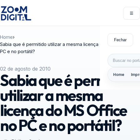
Pular para o conteúdo
☰
Abri
Home
›
Fechar
Sabia que é permitido utilizar a mesma licença do MS Office no
PC e no portátil?
Buscar por:
02 de agosto de 2010
Sabia que é permitido
Home
Impr
utilizar a mesma
licença do MS Office
no PC e no portátil?