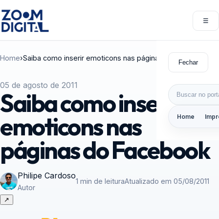
Pular para o conteúdo
☰
Abri
Home
›
Saiba como inserir emoticons nas páginas do Facebook
Fechar
05 de agosto de 2011
Buscar por:
Saiba como inserir
emoticons nas
Home
Impr
páginas do Facebook
Philipe Cardoso
1 min de leitura
Atualizado em 05/08/2011
Autor
↗