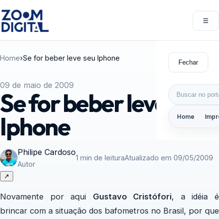
Pular para o conteúdo
☰
Abri
Home
›
Se for beber leve seu Iphone
Fechar
09 de maio de 2009
Buscar por:
Se for beber leve seu
Iphone
Home
Impr
Philipe Cardoso
1 min de leitura
Atualizado em 09/05/2009
Autor
↗
Novamente por aqui
Gustavo Cristófori
, a idéia 
brincar com a situação dos bafometros no Brasil, por que