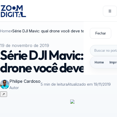
Pular para o conteúdo
☰
Abri
Home
›
Série DJI Mavic: qual drone você deve ter
Fechar
19 de novembro de 2019
Buscar por:
Série DJI Mavic: qual
drone você deve ter
Home
Impr
Philipe Cardoso
5 min de leitura
Atualizado em 19/11/2019
Autor
↗