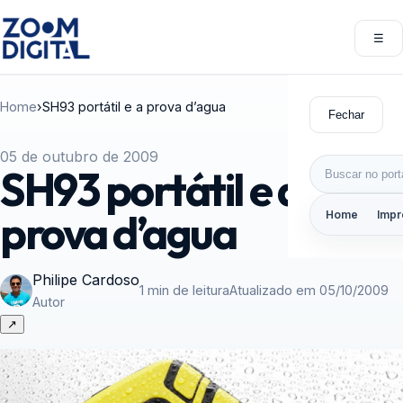
Pular para o conteúdo
☰
Abri
Home
›
SH93 portátil e a prova d’agua
Fechar
05 de outubro de 2009
Buscar por:
SH93 portátil e a
prova d’agua
Home
Impr
Philipe Cardoso
1 min de leitura
Atualizado em 05/10/2009
Autor
↗