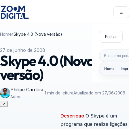
Pular para o conteúdo
☰
Abri
Home
›
Skype 4.0 (Nova versão)
Fechar
27 de junho de 2008
Buscar por:
Skype 4.0 (Nova
versão)
Home
Impr
Philipe Cardoso
1 min de leitura
Atualizado em 27/06/2008
Autor
↗
Descrição:
O Skype é um
programa que realiza ligações