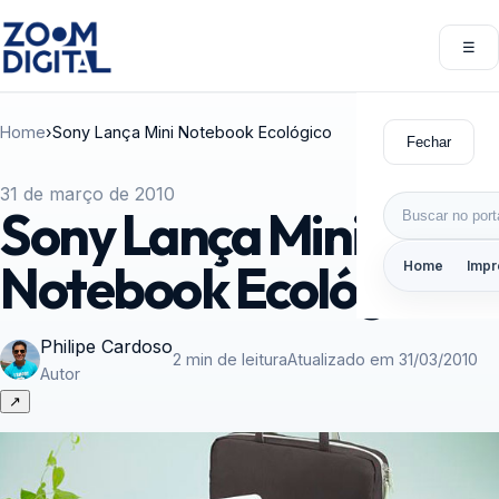
Pular para o conteúdo
☰
Abri
Home
›
Sony Lança Mini Notebook Ecológico
Fechar
31 de março de 2010
Buscar por:
Sony Lança Mini
Notebook Ecológico
Home
Impr
Philipe Cardoso
2 min de leitura
Atualizado em 31/03/2010
Autor
↗