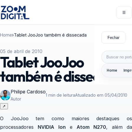
Pular para o conteúdo
☰
Abri
Home
›
Tablet JooJoo também é dissecada
Fechar
05 de abril de 2010
Buscar por:
Tablet JooJoo
também é dissecada
Home
Impr
Philipe Cardoso
1 min de leitura
Atualizado em 05/04/2010
Autor
↗
O JooJoo tem como maiores destaques os
processadores
NVIDIA Ion
e
Atom N270
, além d