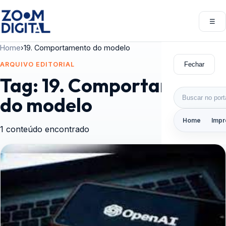
Pular para o conteúdo
☰
Abri
Home
›
19. Comportamento do modelo
Fechar
ARQUIVO EDITORIAL
Tag:
19. Comportamento
Buscar por:
do modelo
Home
Impr
1 conteúdo encontrado