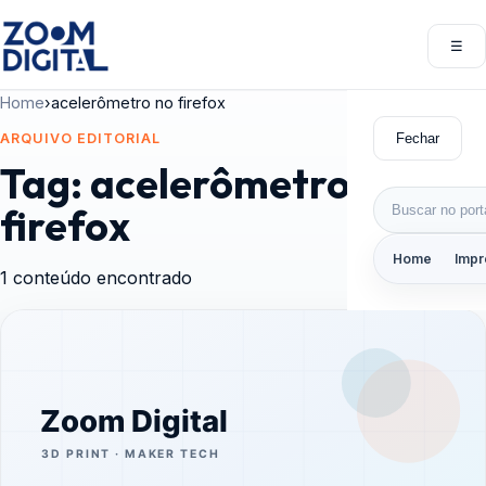
Pular para o conteúdo
☰
Abri
Home
›
acelerômetro no firefox
Fechar
ARQUIVO EDITORIAL
Tag:
acelerômetro no
Buscar por:
firefox
Home
Impr
1 conteúdo encontrado