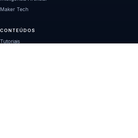
Maker Tech
CONTEÚDOS
Tutoriais
Reviews
Projetos
Guias de compra
INSTITUCIONAL
Sobre
Contato
Política editorial
Privacidade