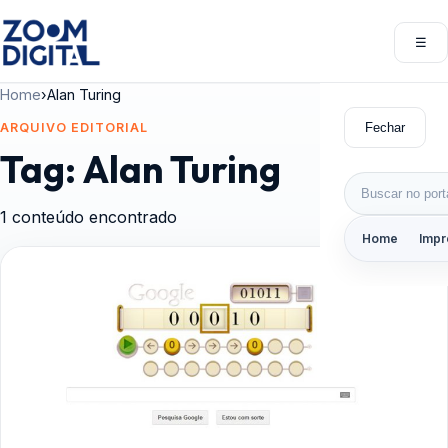
Pular para o conteúdo
☰
Abri
Home
›
Alan Turing
Fechar
ARQUIVO EDITORIAL
Tag:
Alan Turing
Buscar por:
1 conteúdo encontrado
Home
Impr