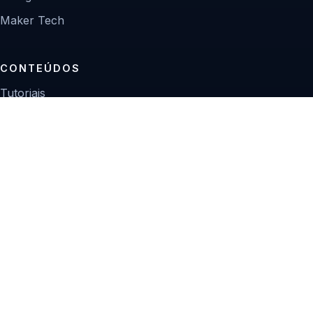
Maker Tech
CONTEÚDOS
Tutoriais
Reviews
Projetos
Guias de compra
INSTITUCIONAL
Sobre
Contato
Política editorial
Privacidade