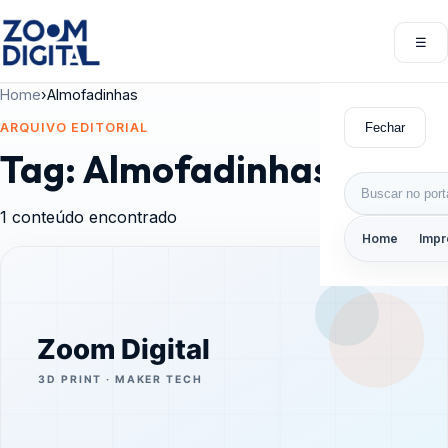
Pular para o conteúdo
☰
Abri
Home
›
Almofadinhas
Fechar
ARQUIVO EDITORIAL
Tag:
Almofadinhas
Buscar por:
1 conteúdo encontrado
Home
Impr