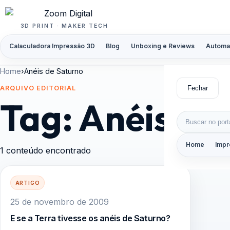
Pular para o conteúdo
3D PRINT · MAKER TECH
Calaculadora Impressão 3D
Blog
Unboxing e Reviews
Automa
Home
›
Anéis de Saturno
Fechar
ARQUIVO EDITORIAL
Tag:
Anéis de
Buscar por:
Home
Impr
1 conteúdo encontrado
ARTIGO
25 de novembro de 2009
E se a Terra tivesse os anéis de Saturno?