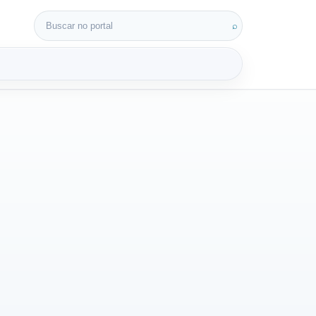
Buscar por:
⌕
3D