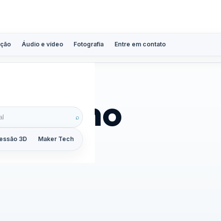
ção
Áudio e vídeo
Fotografia
Entre em contato
 Saturno
⌕
essão 3D
Maker Tech
Tutoriais
Reviews
Guias
ZoomCalc