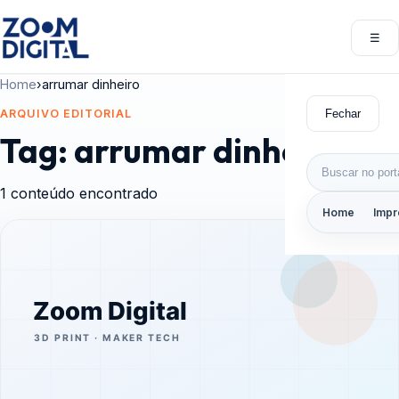
Pular para o conteúdo
☰
Abri
Home
›
arrumar dinheiro
Fechar
ARQUIVO EDITORIAL
Tag:
arrumar dinheiro
Buscar por:
1 conteúdo encontrado
Home
Impr