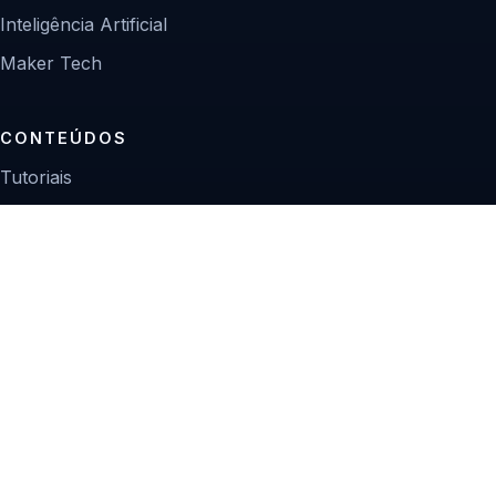
Inteligência Artificial
Maker Tech
CONTEÚDOS
Tutoriais
Reviews
Projetos
Guias de compra
INSTITUCIONAL
Sobre
Contato
Política editorial