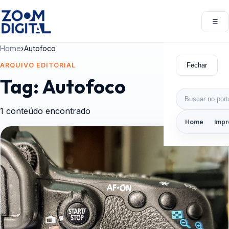
Pular para o conteúdo
☰
Abri
Home
›
Autofoco
Fechar
ARQUIVO EDITORIAL
Tag:
Autofoco
Buscar por:
1 conteúdo encontrado
Home
Impr