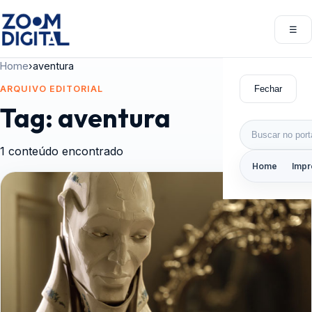
Pular para o conteúdo
☰
Abri
Home
›
aventura
Fechar
ARQUIVO EDITORIAL
Tag:
aventura
Buscar por:
1 conteúdo encontrado
Home
Impr