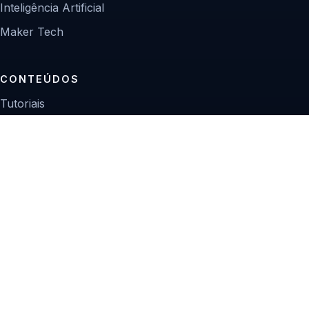
Inteligência Artificial
Maker Tech
CONTEÚDOS
Tutoriais
Reviews
Projetos
Guias de compra
INSTITUCIONAL
Sobre
Contato
Política editorial