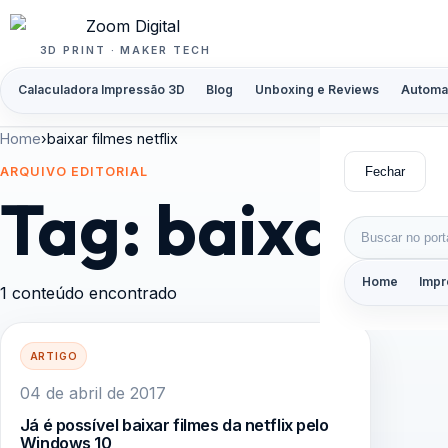
Pular para o conteúdo
3D PRINT · MAKER TECH
Calaculadora Impressão 3D
Blog
Unboxing e Reviews
Automa
Home
›
baixar filmes netflix
Fechar
ARQUIVO EDITORIAL
Tag:
baixar fi
Buscar por:
Home
Impr
1 conteúdo encontrado
ARTIGO
04 de abril de 2017
Já é possível baixar filmes da netflix pelo
Windows 10