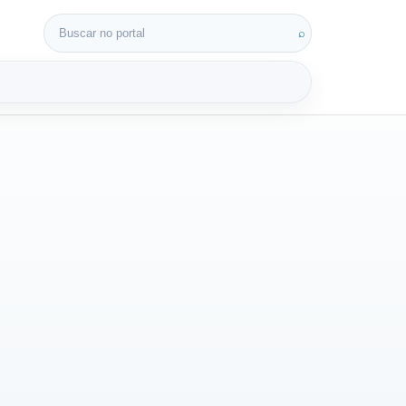
Buscar por:
⌕
3D