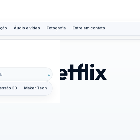
ção
Áudio e vídeo
Fotografia
Entre em contato
lmes netflix
⌕
essão 3D
Maker Tech
Tutoriais
Reviews
Guias
ZoomCalc