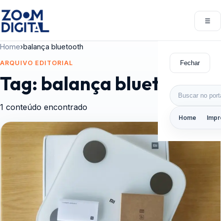
Pular para o conteúdo
☰
Abri
Home
›
balança bluetooth
Fechar
ARQUIVO EDITORIAL
Tag:
balança bluetooth
Buscar por:
1 conteúdo encontrado
Home
Impr