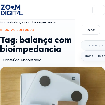
Pular para o conteúdo
☰
Abri
Home
›
balança com bioimpedancia
Fechar
ARQUIVO EDITORIAL
Tag:
balança com
Buscar por:
bioimpedancia
Home
Impr
1 conteúdo encontrado