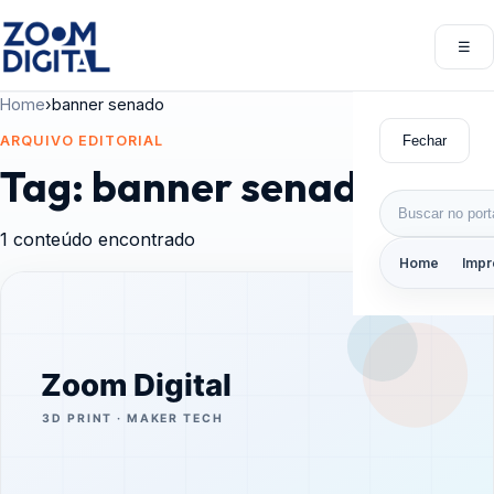
Pular para o conteúdo
☰
Abri
Home
›
banner senado
Fechar
ARQUIVO EDITORIAL
Tag:
banner senado
Buscar por:
1 conteúdo encontrado
Home
Impr