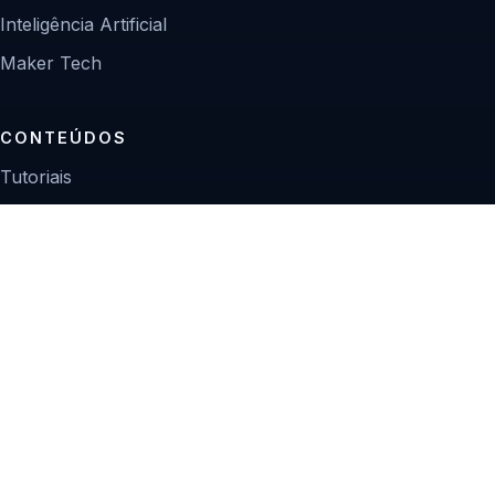
Inteligência Artificial
Maker Tech
CONTEÚDOS
Tutoriais
Reviews
Projetos
Guias de compra
INSTITUCIONAL
Sobre
Contato
Política editorial