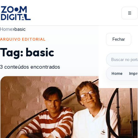
Pular para o conteúdo
☰
Abri
Home
›
basic
Fechar
ARQUIVO EDITORIAL
Tag:
basic
Buscar por:
3 conteúdos encontrados
Home
Impr