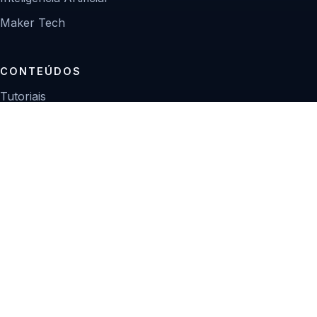
Maker Tech
CONTEÚDOS
Tutoriais
Reviews
Projetos
Guias de compra
INSTITUCIONAL
Sobre
Contato
Política editorial
Privacidade