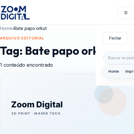
Pular para o conteúdo
☰
Abri
Home
›
Bate papo orkut
Fechar
ARQUIVO EDITORIAL
Tag:
Bate papo orkut
Buscar por:
1 conteúdo encontrado
Home
Impr