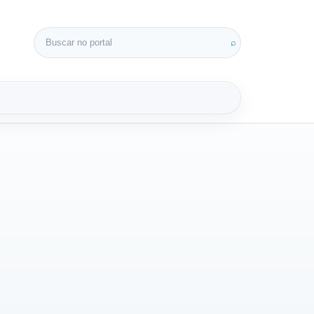
Buscar por:
⌕
3D