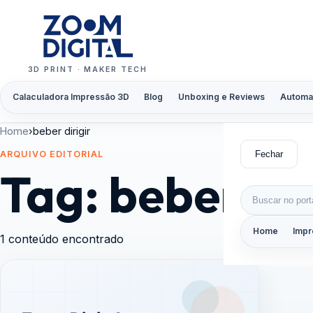
Pular para o conteúdo
3D PRINT · MAKER TECH
Calaculadora Impressão 3D
Blog
Unboxing e Reviews
Automa
Home
›
beber dirigir
Fechar
ARQUIVO EDITORIAL
Tag:
beber dir
Buscar por:
Home
Impr
1 conteúdo encontrado