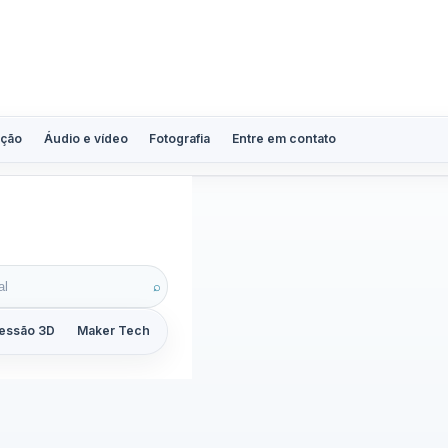
ção
Áudio e vídeo
Fotografia
Entre em contato
igir
⌕
essão 3D
Maker Tech
Tutoriais
Reviews
Guias
ZoomCalc