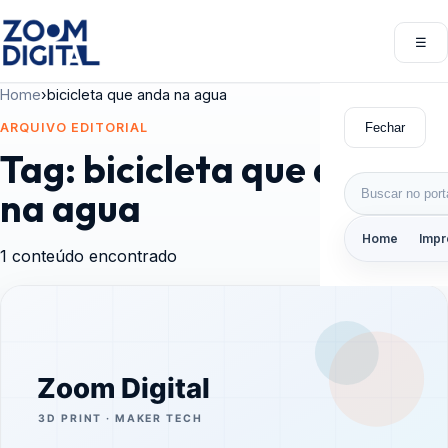
Pular para o conteúdo
☰
Abri
Home
›
bicicleta que anda na agua
Fechar
ARQUIVO EDITORIAL
Tag:
bicicleta que anda
Buscar por:
na agua
Home
Impr
1 conteúdo encontrado