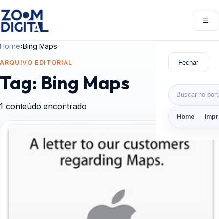
Pular para o conteúdo
☰
Abri
Home
›
Bing Maps
Fechar
ARQUIVO EDITORIAL
Tag:
Bing Maps
Buscar por:
1 conteúdo encontrado
Home
Impr