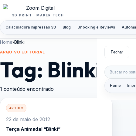
Pular para o conteúdo
3D PRINT · MAKER TECH
Calaculadora Impressão 3D
Blog
Unboxing e Reviews
Automa
Home
›
Blinki
Fechar
ARQUIVO EDITORIAL
Tag:
Blinki
Buscar por:
Home
Impr
1 conteúdo encontrado
ARTIGO
22 de maio de 2012
Terça Animada! “Blinki”