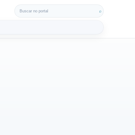
Buscar por:
⌕
3D