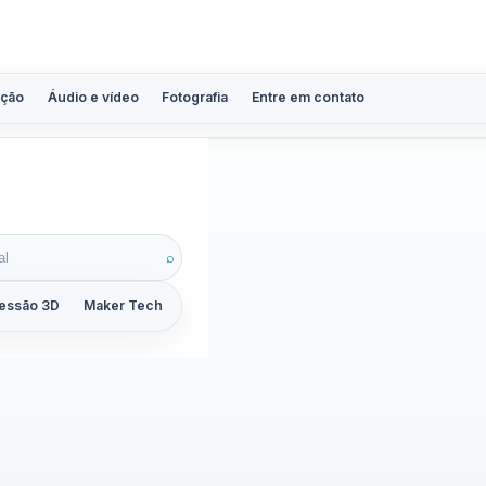
ção
Áudio e vídeo
Fotografia
Entre em contato
⌕
essão 3D
Maker Tech
Tutoriais
Reviews
Guias
ZoomCalc