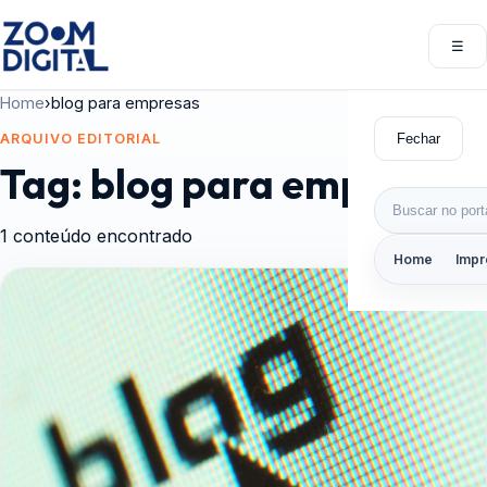
Pular para o conteúdo
☰
Abri
Home
›
blog para empresas
Fechar
ARQUIVO EDITORIAL
Tag:
blog para empresas
Buscar por:
1 conteúdo encontrado
Home
Impr