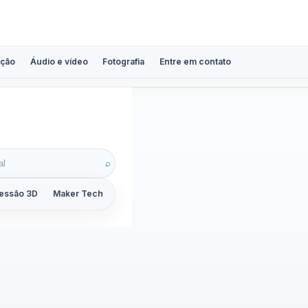
ção
Áudio e vídeo
Fotografia
Entre em contato
⌕
essão 3D
Maker Tech
Tutoriais
Reviews
Guias
ZoomCalc