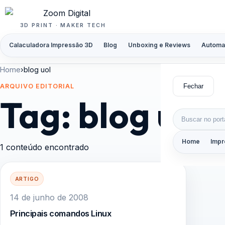
Pular para o conteúdo
3D PRINT · MAKER TECH
Calaculadora Impressão 3D
Blog
Unboxing e Reviews
Automa
Home
›
blog uol
Fechar
ARQUIVO EDITORIAL
Tag:
blog uol
Buscar por:
Home
Impr
1 conteúdo encontrado
ARTIGO
14 de junho de 2008
Principais comandos Linux