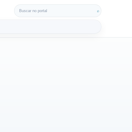
Buscar por:
⌕
3D