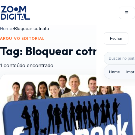
Pular para o conteúdo
☰
Abri
Home
›
Bloquear cotnato
Fechar
ARQUIVO EDITORIAL
Tag:
Bloquear cotnato
Buscar por:
1 conteúdo encontrado
Home
Impr