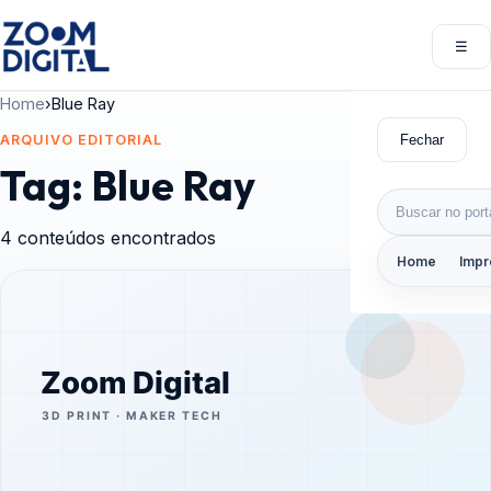
Pular para o conteúdo
☰
Abri
Home
›
Blue Ray
Fechar
ARQUIVO EDITORIAL
Tag:
Blue Ray
Buscar por:
4 conteúdos encontrados
Home
Impr