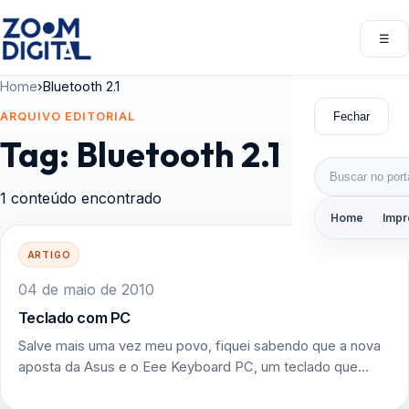
Pular para o conteúdo
☰
Abri
Home
›
Bluetooth 2.1
Fechar
ARQUIVO EDITORIAL
Tag:
Bluetooth 2.1
Buscar por:
1 conteúdo encontrado
Home
Impr
ARTIGO
04 de maio de 2010
Teclado com PC
Salve mais uma vez meu povo, fiquei sabendo que a nova
aposta da Asus e o Eee Keyboard PC, um teclado que…