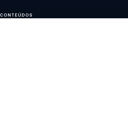
CONTEÚDOS
Tutoriais
Reviews
Projetos
Guias de compra
INSTITUCIONAL
Sobre
Contato
Política editorial
Privacidade