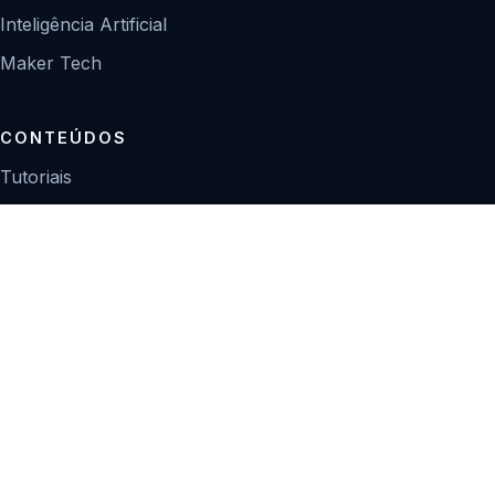
Inteligência Artificial
Maker Tech
CONTEÚDOS
Tutoriais
Reviews
Projetos
Guias de compra
INSTITUCIONAL
Sobre
Contato
Política editorial