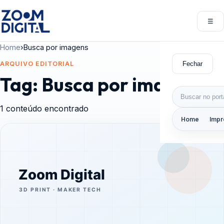
Pular para o conteúdo
☰
Abri
Home
›
Busca por imagens
Fechar
ARQUIVO EDITORIAL
Tag:
Busca por imagens
Buscar por:
1 conteúdo encontrado
Home
Impr