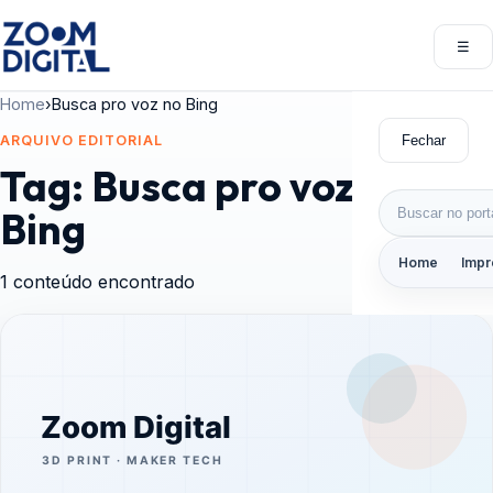
Pular para o conteúdo
☰
Abri
Home
›
Busca pro voz no Bing
Fechar
ARQUIVO EDITORIAL
Tag:
Busca pro voz no
Buscar por:
Bing
Home
Impr
1 conteúdo encontrado