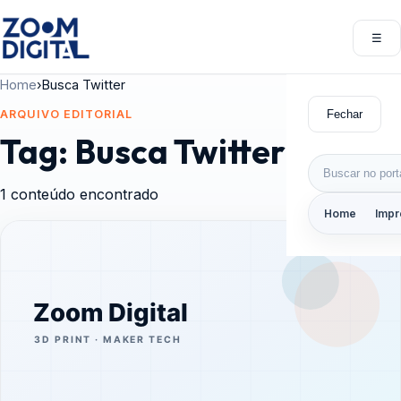
Pular para o conteúdo
☰
Abri
Home
›
Busca Twitter
Fechar
ARQUIVO EDITORIAL
Tag:
Busca Twitter
Buscar por:
1 conteúdo encontrado
Home
Impr