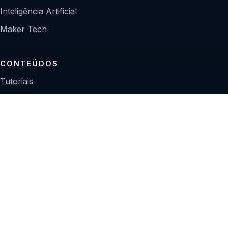
Inteligência Artificial
Maker Tech
CONTEÚDOS
Tutoriais
Reviews
Projetos
Guias de compra
INSTITUCIONAL
Sobre
Contato
Política editorial