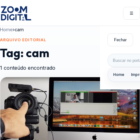
Pular para o conteúdo
☰
Abri
Home
›
cam
Fechar
ARQUIVO EDITORIAL
Tag:
cam
Buscar por:
1 conteúdo encontrado
Home
Impr