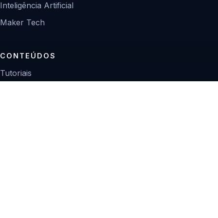
Inteligência Artificial
Maker Tech
CONTEÚDOS
Tutoriais
Reviews
Projetos
Guias de compra
INSTITUCIONAL
Sobre
Contato
Política editorial