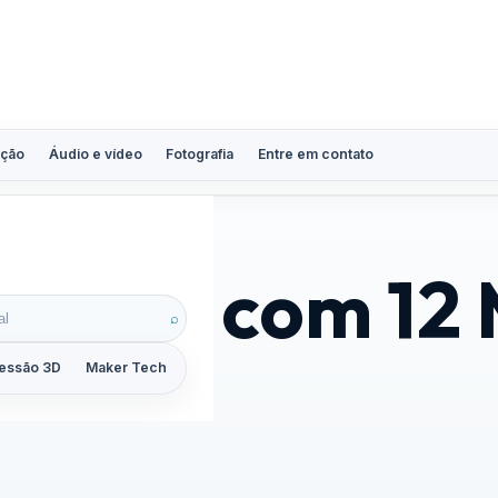
ção
Áudio e vídeo
Fotografia
Entre em contato
igital com 12
⌕
essão 3D
Maker Tech
Tutoriais
Reviews
Guias
ZoomCalc