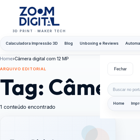
Pular para o conteúdo
3D PRINT · MAKER TECH
Calaculadora Impressão 3D
Blog
Unboxing e Reviews
Automa
Home
›
Câmera digital com 12 MP
Fechar
ARQUIVO EDITORIAL
Tag:
Câmera d
Buscar por:
Home
Impr
1 conteúdo encontrado