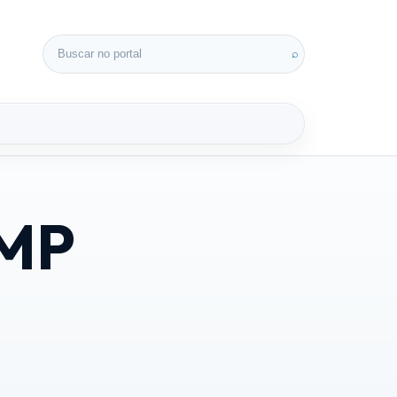
Buscar por:
⌕
 MP
3D