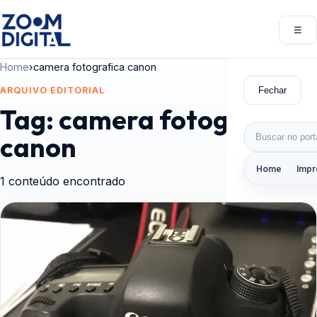
Pular para o conteúdo
☰
Abri
Home
›
camera fotografica canon
Fechar
ARQUIVO EDITORIAL
Tag:
camera fotografica
Buscar por:
canon
Home
Impr
1 conteúdo encontrado