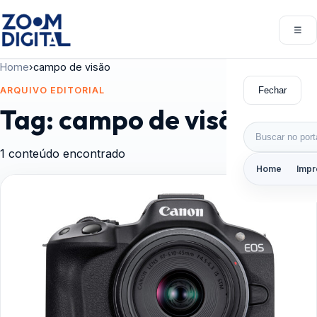
Pular para o conteúdo
☰
Abri
Home
›
campo de visão
Fechar
ARQUIVO EDITORIAL
Tag:
campo de visão
Buscar por:
1 conteúdo encontrado
Home
Impr