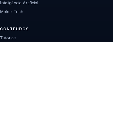
Inteligência Artificial
Maker Tech
CONTEÚDOS
Tutoriais
Reviews
Projetos
Guias de compra
INSTITUCIONAL
Sobre
Contato
Política editorial