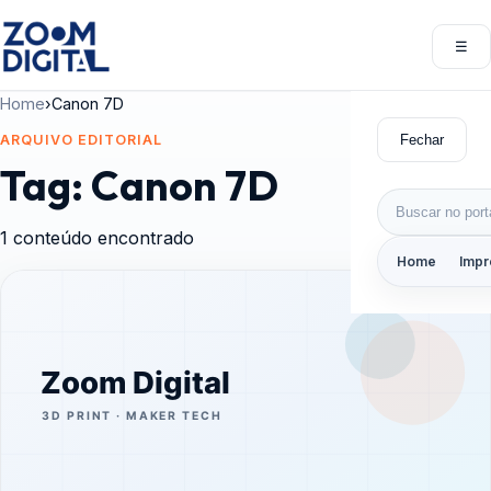
Pular para o conteúdo
☰
Abri
Home
›
Canon 7D
Fechar
ARQUIVO EDITORIAL
Tag:
Canon 7D
Buscar por:
1 conteúdo encontrado
Home
Impr