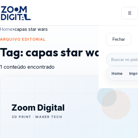
Pular para o conteúdo
☰
Abri
Home
›
capas star wars
Fechar
ARQUIVO EDITORIAL
Tag:
capas star wars
Buscar por:
1 conteúdo encontrado
Home
Impr