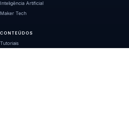
Inteligência Artificial
Maker Tech
CONTEÚDOS
Tutoriais
Reviews
Projetos
Guias de compra
INSTITUCIONAL
Sobre
Contato
Política editorial