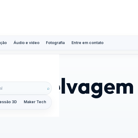
ção
Áudio e vídeo
Fotografia
Entre em contato
vida selvagem
⌕
essão 3D
Maker Tech
Tutoriais
Reviews
Guias
ZoomCalc