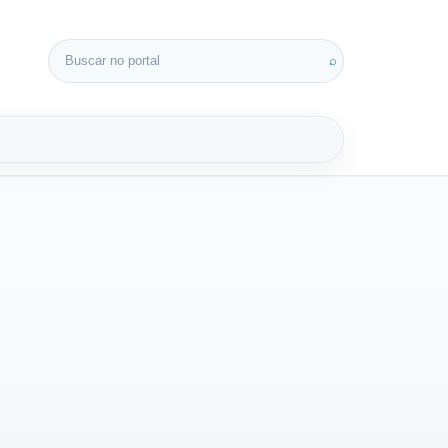
Buscar por:
⌕
3D