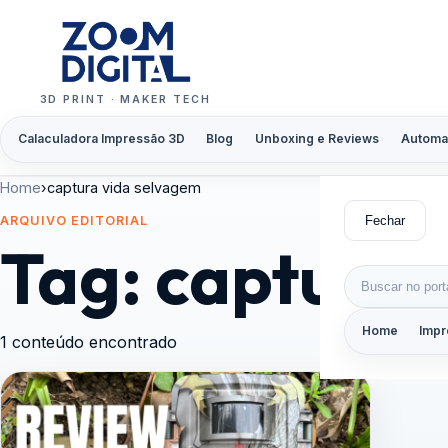
Pular para o conteúdo
3D PRINT · MAKER TECH
Calaculadora Impressão 3D
Blog
Unboxing e Reviews
Automa
Home
›
captura vida selvagem
Fechar
ARQUIVO EDITORIAL
Tag:
captura 
Buscar por:
Home
Impr
1 conteúdo encontrado