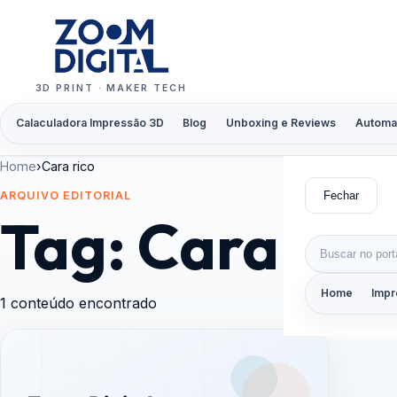
Pular para o conteúdo
3D PRINT · MAKER TECH
Calaculadora Impressão 3D
Blog
Unboxing e Reviews
Automa
Home
›
Cara rico
Fechar
ARQUIVO EDITORIAL
Tag:
Cara ric
Buscar por:
Home
Impr
1 conteúdo encontrado