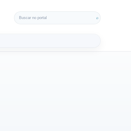
Buscar por:
⌕
3D