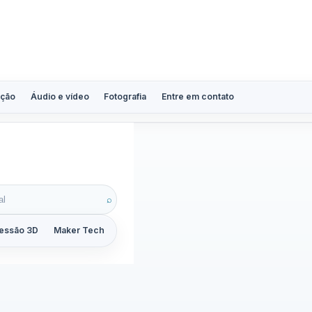
ção
Áudio e vídeo
Fotografia
Entre em contato
o
⌕
essão 3D
Maker Tech
Tutoriais
Reviews
Guias
ZoomCalc