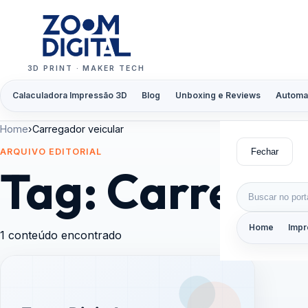
Pular para o conteúdo
3D PRINT · MAKER TECH
Calaculadora Impressão 3D
Blog
Unboxing e Reviews
Automa
Home
›
Carregador veicular
Fechar
ARQUIVO EDITORIAL
Tag:
Carregad
Buscar por:
Home
Impr
1 conteúdo encontrado