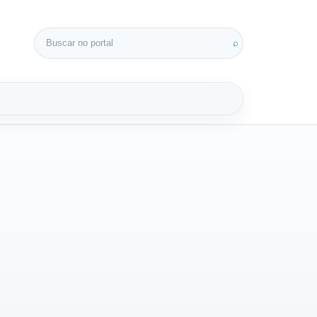
Buscar por:
⌕
3D