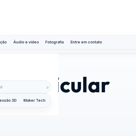
ção
Áudio e vídeo
Fotografia
Entre em contato
or veicular
⌕
essão 3D
Maker Tech
Tutoriais
Reviews
Guias
ZoomCalc