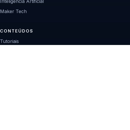
Inteligência Artificial
Maker Tech
CONTEÚDOS
Tutoriais
Reviews
Projetos
Guias de compra
INSTITUCIONAL
Sobre
Contato
Política editorial