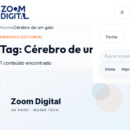
Pular para o conteúdo
☰
Abri
Home
›
Cérebro de um gato
Fechar
ARQUIVO EDITORIAL
Tag:
Cérebro de um gato
Buscar por:
1 conteúdo encontrado
Home
Impr