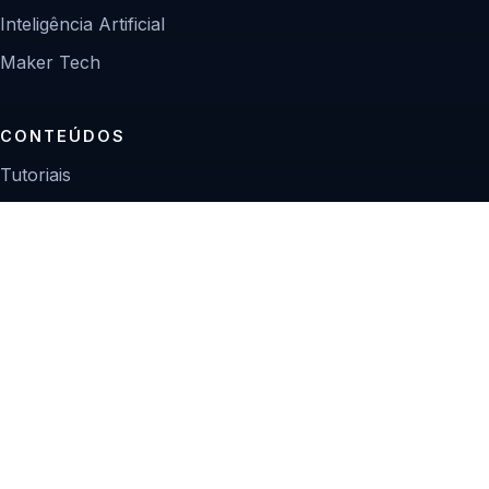
Inteligência Artificial
Maker Tech
CONTEÚDOS
Tutoriais
Reviews
Projetos
Guias de compra
INSTITUCIONAL
Sobre
Contato
Política editorial