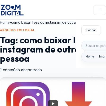
Pular para o conteúdo
☰
Abri
Home
›
como baixar lives do instagram de outra pessoa
Fechar
ARQUIVO EDITORIAL
Tag:
como baixar lives do
Buscar por:
instagram de outra
pessoa
Home
Impr
1 conteúdo encontrado