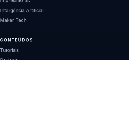
Impressão 3D
Inteligência Artificial
Maker Tech
CONTEÚDOS
Tutoriais
Reviews
Projetos
Guias de compra
INSTITUCIONAL
Sobre
Contato