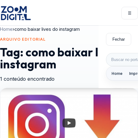
Pular para o conteúdo
☰
Abri
Home
›
como baixar lives do instagram
Fechar
ARQUIVO EDITORIAL
Tag:
como baixar lives do
Buscar por:
instagram
Home
Impr
1 conteúdo encontrado