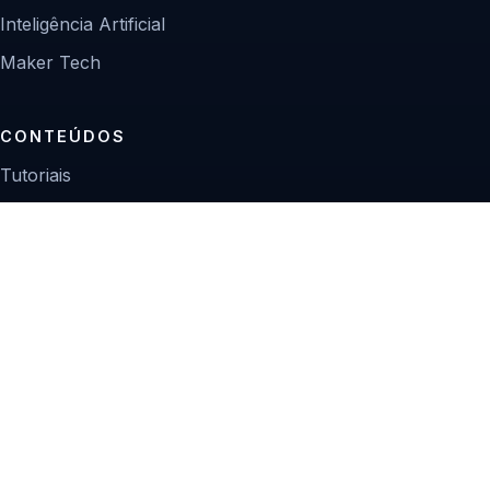
Inteligência Artificial
Maker Tech
CONTEÚDOS
Tutoriais
Reviews
Projetos
Guias de compra
INSTITUCIONAL
Sobre
Contato
Política editorial