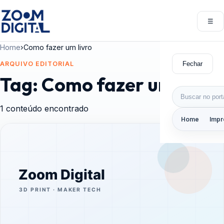
Pular para o conteúdo
☰
Abri
Home
›
Como fazer um livro
Fechar
ARQUIVO EDITORIAL
Tag:
Como fazer um livro
Buscar por:
1 conteúdo encontrado
Home
Impr